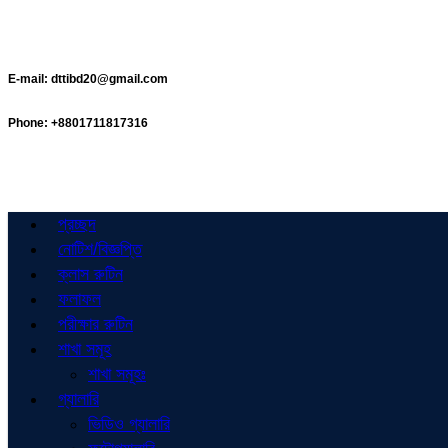
E-mail:
dttibd20@gmail.com
Phone:
+8801711817316
প্রচ্ছদ
নোটিশ/বিজ্ঞপ্তি
ক্লাস রুটিন
ফলাফল
পরীক্ষার রুটিন
শাখা সমূহ
শাখা সমূহঃ
গ্যালারি
ভিডিও গ্যালারি