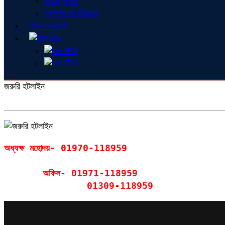
ফটোগ্যালারি
প্রতিষ্ঠানের ইতিহাস
শিক্ষক কর্মচারী
BN
BN
EN
জরুরি হটলাইন
অধ্যক্ষ মহোদয়- 01970-118959

       অফিস- 01971-118959

               01309-118959