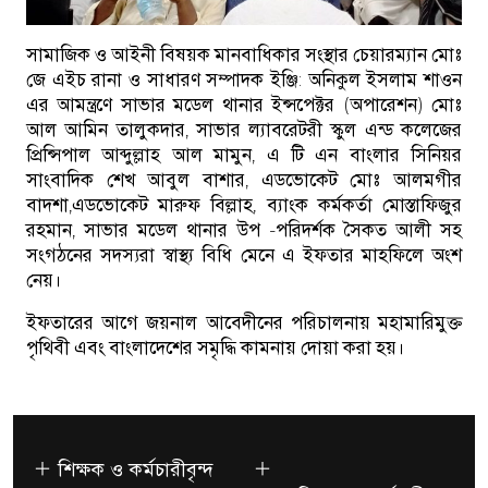
সামাজিক ও আইনী বিষয়ক মানবাধিকার সংস্থার চেয়ারম্যান মোঃ
জে এইচ রানা ও সাধারণ সম্পাদক ইঞ্জি: অনিকুল ইসলাম শাওন
এর আমন্ত্রণে সাভার মডেল থানার ইন্সপেক্টর (অপারেশন) মোঃ
আল আমিন তালুকদার, সাভার ল্যাবরেটরী স্কুল এন্ড কলেজের
প্রিন্সিপাল আব্দুল্লাহ আল মামুন, এ টি এন বাংলার সিনিয়র
সাংবাদিক শেখ আবুল বাশার, এডভোকেট মোঃ আলমগীর
বাদশা,এডভোকেট মারুফ বিল্লাহ, ব্যাংক কর্মকর্তা মোস্তাফিজুর
রহমান, সাভার মডেল থানার উপ -পরিদর্শক সৈকত আলী সহ
সংগঠনের সদস্যরা স্বাস্থ্য বিধি মেনে এ ইফতার মাহফিলে অংশ
নেয়।
ইফতারের আগে জয়নাল আবেদীনের পরিচালনায় মহামারিমুক্ত
পৃথিবী এবং বাংলাদেশের সমৃদ্ধি কামনায় দোয়া করা হয়।
শিক্ষক ও কর্মচারীবৃন্দ